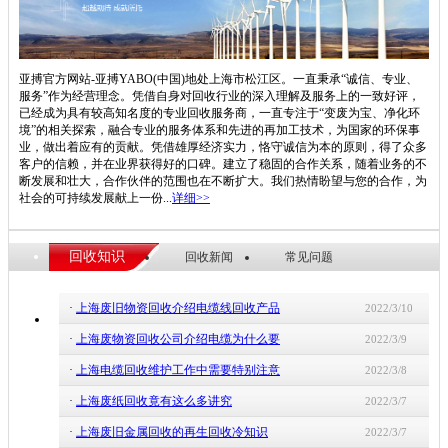
亚搏官方网站-亚搏YABO(中国)地处上海市松江区。一直秉承“诚信、专业、
服务”作为经营理念。凭借自身对回收行业的深入理解及服务上的一致好评，
已经成为具有较高知名度的专业回收服务商，一直专注于“变废为宝、净化环
境”的相关探索，融合专业的服务体系和先进的再加工技术，为国家的环保事
业，做出着应有的贡献。凭借雄厚经济实力，恪守诚信为本的原则，得了众多
客户的信赖，并在业界获得好的口碑。建立了稳固的合作关系，随着业务的不
断发展和壮大，合作伙伴的范围也在不断扩大。我们热情盼望与您的合作，为
社会的可持续发展献上一份...
详细>>
回收知识
回收新闻
常见问题
·
上海废旧物资回收介绍电缆线回收产品
2022/3/10
·
上海废物资回收公司介绍电缆为什么要
2022/3/9
·
上海电缆回收维护工作中需要特别注意
2022/3/8
·
上海废纸回收竟有这么多讲究
2022/3/7
·
上海废旧金属回收的再生回收冷知识
2022/3/7